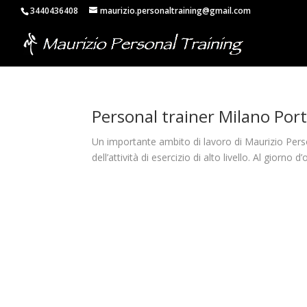
3440436408
maurizio.personaltraining@gmail.com
Personal trainer Milano Por
Un importante ambito di lavoro di Maurizio Person
dell’attività di esercizio di alto livello. Al giorno