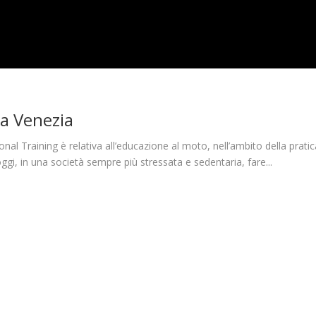
ta Venezia
al Training è relativa all’educazione al moto, nell’ambito della prati
 d’oggi, in una società sempre più stressata e sedentaria, fare...