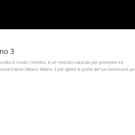
ano 3
o svolta in modo corretto, è un metodo naturale per prevenire ed
ersonal trainer Milano Milano 3 per aprire le porte del tuo benessere pe