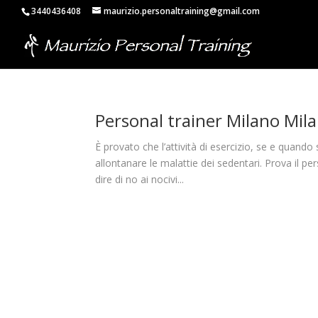
3440436408
maurizio.personaltraining@gmail.com
Personal trainer Milano Mil
È provato che l’attività di esercizio, se e quand
allontanare le malattie dei sedentari. Prova il p
dire di no ai nocivi...