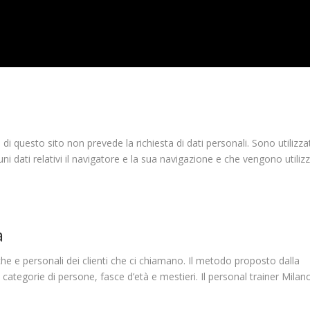
di questo sito non prevede la richiesta di dati personali. Sono utilizza
i dati relativi il navigatore e la sua navigazione e che vengono utilizz
a
iche e personali dei clienti che ci chiamano. Il metodo proposto dalla
e categorie di persone, fasce d’età e mestieri. Il personal trainer Milan