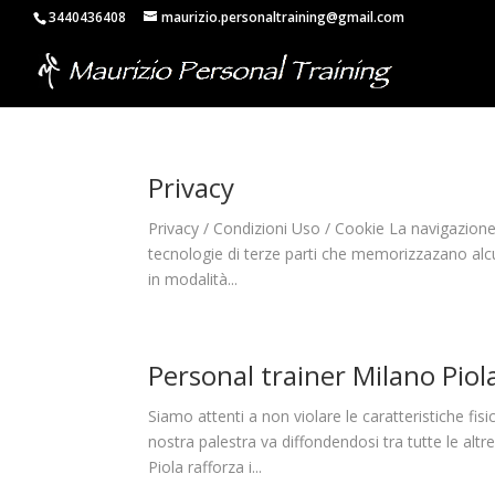
3440436408
maurizio.personaltraining@gmail.com
Privacy
Privacy / Condizioni Uso / Cookie La navigazione 
tecnologie di terze parti che memorizzazano alcun
in modalità...
Personal trainer Milano Piol
Siamo attenti a non violare le caratteristiche fis
nostra palestra va diffondendosi tra tutte le altr
Piola rafforza i...